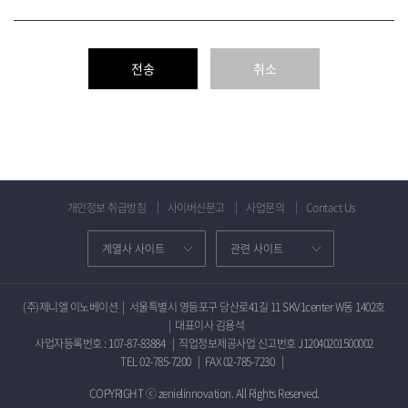
개인정보 취급방침
사이버신문고
사업문의
Contact Us
(주)제니엘 이노베이션
|
서울특별시 영등포구 당산로41길 11 SKV1center W동 1402호
|
대표이사 김용석
사업자등록번호 : 107-87-83884
|
직업정보제공사업 신고번호 J12040201500002
TEL 02-785-7200
|
FAX 02-785-7230
|
COPYRIGHT ⓒ zenielinnovation. All Rights Reserved.