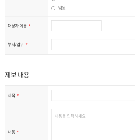
임원
대상자 이름
부서/업무
제보 내용
제목
내용