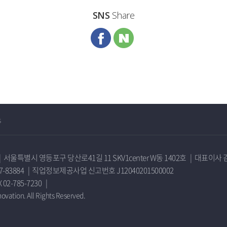
SNS
Share
s
|
서울특별시 영등포구 당산로41길 11 SKV1center W동 1402호
|
대표이사 
-83884
|
직업정보제공사업 신고번호 J12040201500002
X 02-785-7230
|
vation. All Rights Reserved.